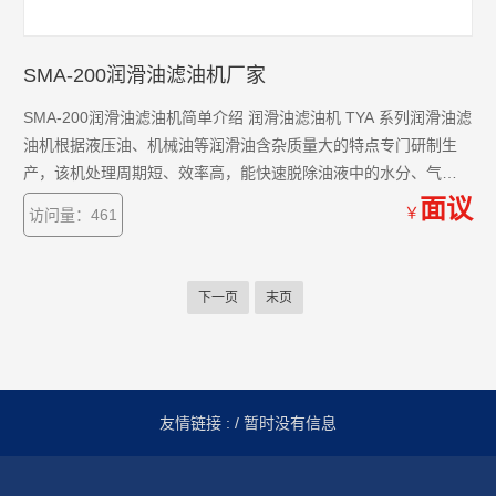
SMA-200润滑油滤油机厂家
SMA-200润滑油滤油机简单介绍 润滑油滤油机 TYA 系列润滑油滤
油机根据液压油、机械油等润滑油含杂质量大的特点专门研制生
产，该机处理周期短、效率高，能快速脱除油液中的水分、气
体、杂质及挥发物（如酒精、汽油、氨气等）。
面议
￥
访问量：461
下一页
末页
友情链接 :
/ 暂时没有信息