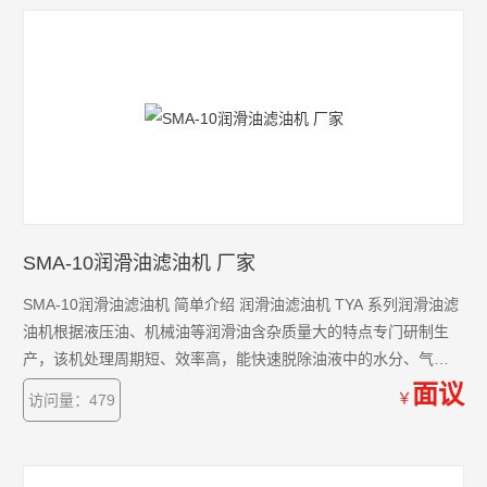
SMA-10润滑油滤油机 厂家
SMA-10润滑油滤油机 简单介绍 润滑油滤油机 TYA 系列润滑油滤
油机根据液压油、机械油等润滑油含杂质量大的特点专门研制生
产，该机处理周期短、效率高，能快速脱除油液中的水分、气
体、杂质及挥发物（如酒精、汽油、氨气等）。提高油液品质，
面议
￥
访问量：479
恢复润滑油粘度、闪点及使用性能。保证液压系统、动力系统、
润滑系统的正常运行。