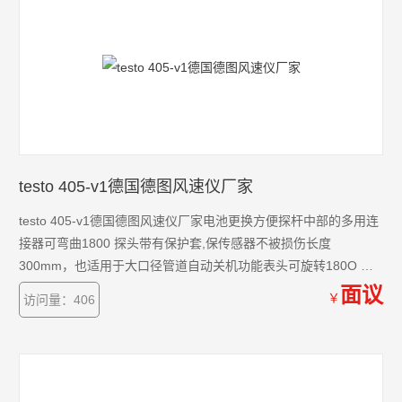
testo 405-v1德国德图风速仪厂家
testo 405-v1德国德图风速仪厂家电池更换方便探杆中部的多用连
接器可弯曲1800 探头带有保护套,保传感器不被损伤长度
300mm，也适用于大口径管道自动关机功能表头可旋转180O 探
杆可旋转900 单位为m/s和m3/h 用途: 通风口测量风速，空调管道
面议
￥
访问量：406
中使用管道固定器来测量风速