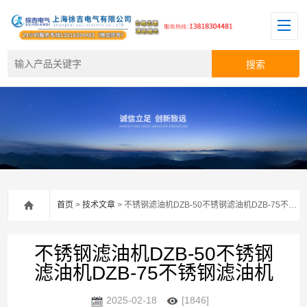
首页
>
技术文章
> 不锈钢滤油机DZB-50不锈钢滤油机DZB-75不锈钢滤油机
不锈钢滤油机DZB-50不锈钢
滤油机DZB-75不锈钢滤油机
2025-02-18
[1846]