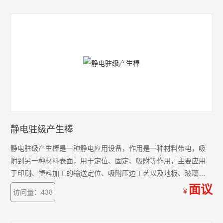
理或对熔喷布材料进行过滤的单独处理，无纺熔喷布高压静电发
生器经过高压处理后的熔喷布可以*的提高材料的过滤效率。
静电驻级产生棒
静电驻级产生棒是一种静电应用设备，作用是一种材料带电，吸
附到另一种材料表面，用于定位、固定、吸附等作用，主要应用
于印刷、塑料加工的输送定位、吸附压边工艺以及地板、玻璃、
不锈钢塑料板的自动贴膜工艺，广泛工作在无纺布、喷漆、植
面议
￥
访问量：438
绒、分选和生物工程领域。