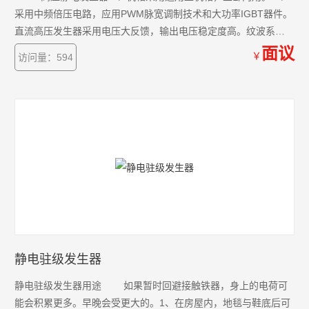
采用中频倍压电路，应用PWM脉宽调制技术和大功率IGBT器件。
直流高压发生器采用电压大反馈，输出电压稳定度高。纹波系数
≤1%。全量程平滑调压，电压调节细度好。调节精度≤0.5%,稳定
面议
￥
访问量：594
度≤1%，电压误差&#177;1%（读数&#177;0.2KV）电流误差
&#177;1%&#177;1个字。
静电驻级发生器
静电驻级发生器用途 如果暂时回避接触铁器，身上的电荷可
能会积累更多。早晚会受更大的。1、在房屋内，地毯与鞋底后可