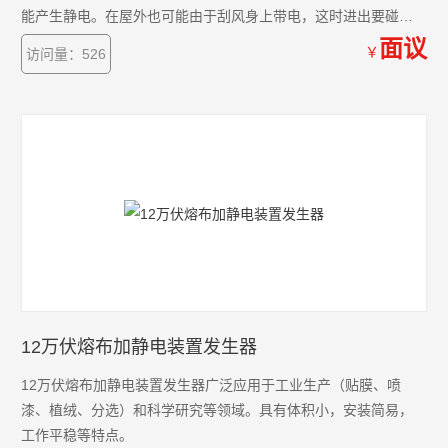
能产生静电。在屋外也可能由于刮风身上带电，这时进出要碰铁
门时小心，手可能挨电打。反复遇到这样的情况后，可采取如下
面议
￥
访问量：526
办法避免，在碰铁门时。不要直接用手直接接触铁门，而是用手
先大面积抓紧一串你口袋里的钥匙（通常这并不会遭），
12万伏熔布加静电装置发生器
12万伏熔布加静电装置发生器广泛应用于工业生产（贴膜、喷
漆、植绒、分选）和科学研究等领域。具有体积小，安装简易，
工作平稳等特点。