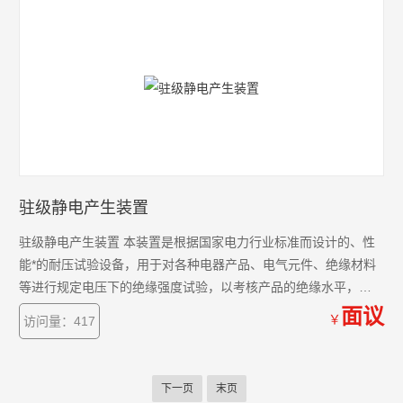
驻级静电产生装置
驻级静电产生装置 本装置是根据国家电力行业标准而设计的、性
能*的耐压试验设备，用于对各种电器产品、电气元件、绝缘材料
等进行规定电压下的绝缘强度试验，以考核产品的绝缘水平，发
现被试品的绝缘缺陷，衡量过电压的能力。 它能检查出那些危险
面议
￥
访问量：417
性较大的集中缺陷，对判断电力设备能否继续参加运行具有决定
性作用，是保证设备绝缘水平、避免发生绝缘事故的重要手段
下一页
末页