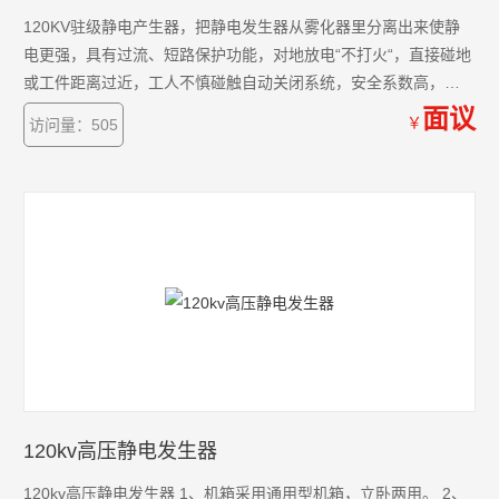
120KV驻级静电产生器，把静电发生器从雾化器里分离出来使静
电更强，具有过流、短路保护功能，对地放电“不打火“，直接碰地
或工件距离过近，工人不慎碰触自动关闭系统，安全系数高，使
用无级调整电压电流，经多个企业和厂家客户共同验证，具有性
面议
￥
访问量：505
能稳定、使用寿命长的优异性能，被广泛用于自行车、汽车、摩
托车、家电、五金制品、木器家私等行业
120kv高压静电发生器
120kv高压静电发生器 1、机箱采用通用型机箱，立卧两用。 2、