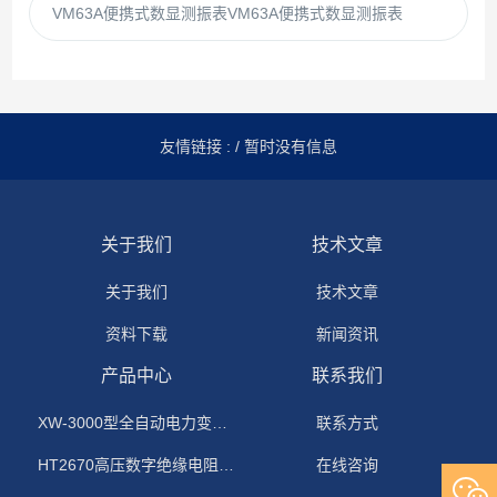
VM63A便携式数显测振表VM63A便携式数显测振表
友情链接 :
/ 暂时没有信息
关于我们
技术文章
关于我们
技术文章
资料下载
新闻资讯
产品中心
联系我们
XW-3000型全自动电力变压器消磁机
联系方式
HT2670高压数字绝缘电阻测试仪
在线咨询