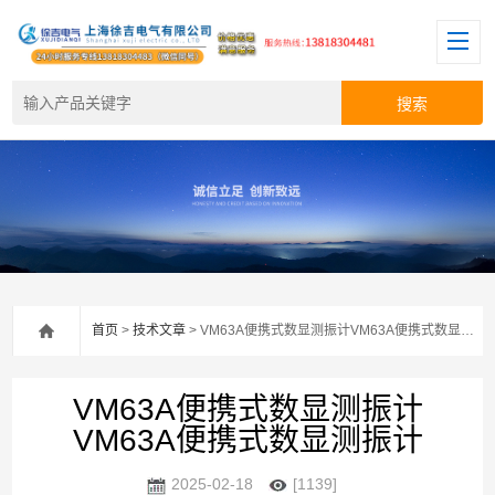
首页
>
技术文章
> VM63A便携式数显测振计VM63A便携式数显测振计
VM63A便携式数显测振计
VM63A便携式数显测振计
2025-02-18
[1139]