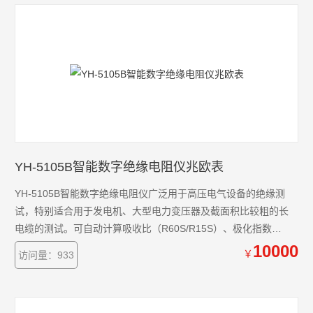
YH-5105B智能数字绝缘电阻仪兆欧表
YH-5105B智能数字绝缘电阻仪广泛用于高压电气设备的绝缘测
试，特别适合用于发电机、大型电力变压器及截面积比较粗的长
电缆的测试。可自动计算吸收比（R60S/R15S）、极化指数
（R10MIN/R1MIN）测试。仪器具有500V, 1000V，2500V，
10000
￥
访问量：933
5000V四种测试电压，测试绝缘电阻值高达1000GΩ.大容量输
出，交直流两路独立供电，5000V短路电流≥5mA，可对容性