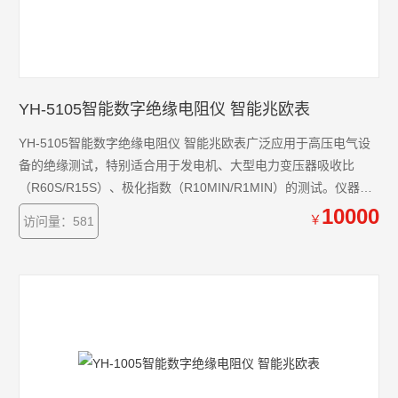
YH-5105智能数字绝缘电阻仪 智能兆欧表
YH-5105智能数字绝缘电阻仪 智能兆欧表广泛应用于高压电气设
备的绝缘测试，特别适合用于发电机、大型电力变压器吸收比
（R60S/R15S）、极化指数（R10MIN/R1MIN）的测试。仪器具
有500V, 1000V，2500V，5000V四种测试电压，测试绝缘电阻值
10000
￥
访问量：581
高达1000GΩ.大容量输出，交直流两路供电短路电流均≥5mA，可
对容性负载快速充电，具有很好的抗干扰性等特点