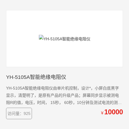
YH-5105A智能绝缘电阻仪
YH-5105A智能绝缘电阻仪由单片机控制，设计*，小屏白底黑字
显示，清楚明了，是原有产品的升级产品；屏幕同步显示被测电
阻R的值，电压，时间， 15秒， 60秒，10分钟及测试电流的测试
值，自动计算吸收比K，极化指数PI的值。
10000
￥
访问量：925