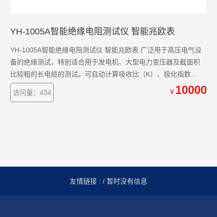
YH-1005A智能绝缘电阻测试仪 智能兆欧表
YH-1005A智能绝缘电阻测试仪 智能兆欧表 广泛用于高压电气设
备的绝缘测试，特别适合用于发电机、大型电力变压器及截面积
比较粗的长电缆的测试。可自动计算吸收比（K）、极化指数
（PI）测试，仪器具有 1000V，2500V，5000V，10000V,四种测
10000
￥
访问量：434
试电压，测试绝缘电阻值高达1000GΩ（1000000MΩ）.大容量输
出，交直流两路独立供电，5000V，10000V短路电流均≥5mA
友情链接 :
/ 暂时没有信息