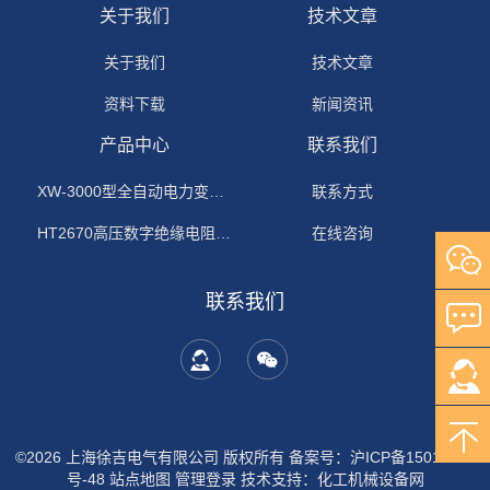
关于我们
技术文章
关于我们
技术文章
资料下载
新闻资讯
产品中心
联系我们
XW-3000型全自动电力变压器消磁机
联系方式
HT2670高压数字绝缘电阻测试仪
在线咨询
联系我们
©2026 上海徐吉电气有限公司 版权所有
备案号：沪ICP备15015674
号-48
站点地图
管理登录
技术支持：
化工机械设备网