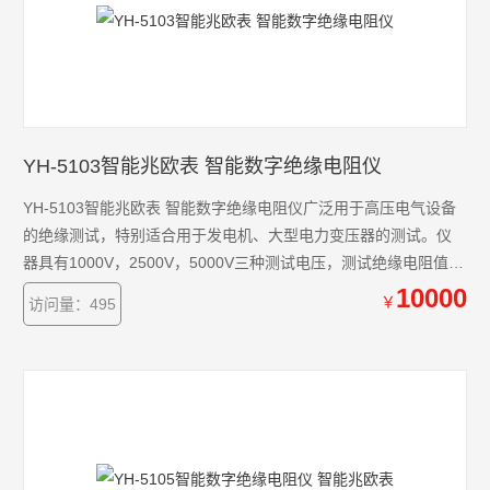
YH-5103智能兆欧表 智能数字绝缘电阻仪
YH-5103智能兆欧表 智能数字绝缘电阻仪广泛用于高压电气设备
的绝缘测试，特别适合用于发电机、大型电力变压器的测试。仪
器具有1000V，2500V，5000V三种测试电压，测试绝缘电阻值高
达500GΩ。大容量输出，短路电流均≥2.5mA，可对容性负载快速
10000
￥
访问量：495
充电，具有很好的抗干扰性等特点，测试完毕后可以自动放电。