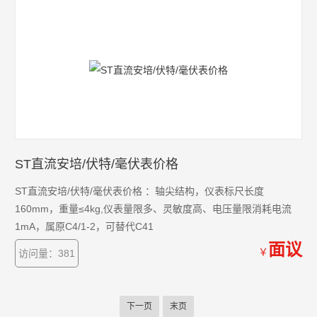
ST直流安培/伏特/毫伏表价格
ST直流安培/伏特/毫伏表价格 ：轴尖结构，仪表标尺长度
160mm，重量≤4kg,仪表量限多、灵敏度高、电压量限消耗电流
1mA，属原C4/1-2，可替代C41
面议
￥
访问量：381
下一页
末页