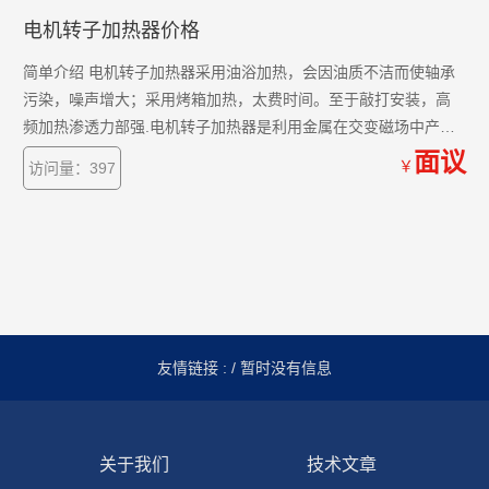
电机转子加热器价格
简单介绍 电机转子加热器采用油浴加热，会因油质不洁而使轴承
污染，噪声增大；采用烤箱加热，太费时间。至于敲打安装，高
频加热渗透力部强.电机转子加热器是利用金属在交变磁场中产生
涡流而使转子本身发热，原理是较厚的金属处于交变磁场中时，
面议
￥
访问量：397
会由于电磁感应现象而产生电流。
友情链接 :
/ 暂时没有信息
关于我们
技术文章