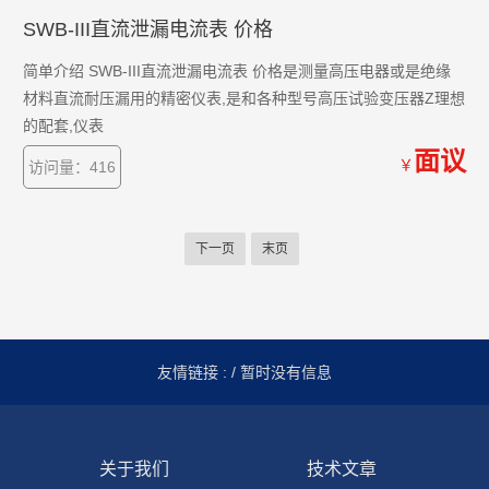
SWB-III直流泄漏电流表 价格
简单介绍 SWB-III直流泄漏电流表 价格是测量高压电器或是绝缘
材料直流耐压漏用的精密仪表,是和各种型号高压试验变压器Z理想
的配套,仪表
面议
￥
访问量：416
下一页
末页
友情链接 :
/ 暂时没有信息
关于我们
技术文章