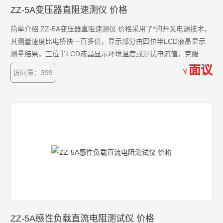
ZZ-5A变压器直阻速测仪 价格
简单介绍 ZZ-5A变压器直阻速测仪 价格采用了*的开关电源技术，
其测量速度比电桥快一百多倍，显示部分由四位半LCD液晶显示
测量结果，三位半LCD液晶显示环境温度或测试电流值，克服了
其它同类产品由LED显示值在阳光下不便读数的缺点，同时具备了
面议
￥
访问量：399
自动消弧功能。该直流电阻快速测试仪具有测速快、精度高、显
示直观、抗*力强、体积小、耗电省、测试数据稳定可靠、不受人
为因素影响等优点。
ZZ-5A感性负载直流电阻测试仪 价格