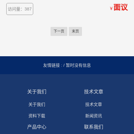
克服了其它同类产品由LED显示值在阳光下不便读数的缺点，同时
面议
￥
访问量：387
具备了自动消弧功能。该直流电阻快速测试仪具有测速快、精度
高、显示直观、抗*力强、体积小、耗电省、测试数据稳定可靠、
不受人为因素影响等优点。
下一页
末页
友情链接 :
/ 暂时没有信息
关于我们
技术文章
关于我们
技术文章
资料下载
新闻资讯
产品中心
联系我们