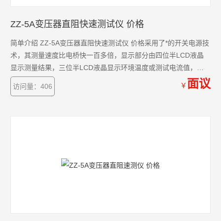
ZZ-5A变压器直阻快速测试仪 价格
简单介绍 ZZ-5A变压器直阻快速测试仪 价格采用了*的开关电源技
术，其测量速度比电桥快一百多倍，显示部分由四位半LCD液晶
显示测量结果，三位半LCD液晶显示环境温度或测试电流值，克
服了其它同类产品由LED显示值在阳光下不便读数的缺点，同时具
面议
￥
访问量：406
备了自动消弧功能。该直流电阻快速测试仪具有测速快、精度
高、显示直观、抗*力强、体积小、耗电省、测试数据稳定可靠、
不受人为因素影响等优点。