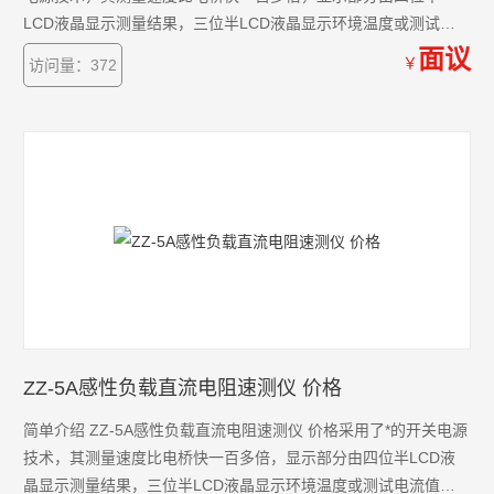
LCD液晶显示测量结果，三位半LCD液晶显示环境温度或测试电
流值，克服了其它同类产品由LED显示值在阳光下不便读数的缺
面议
￥
访问量：372
点，同时具备了自动消弧功能。该直流电阻快速测试仪具有测速
快、精度高、显示直观、抗*力强、体积小、耗电省、测试数据稳
定可靠、不受人为因素影响等优点。
ZZ-5A感性负载直流电阻速测仪 价格
简单介绍 ZZ-5A感性负载直流电阻速测仪 价格采用了*的开关电源
技术，其测量速度比电桥快一百多倍，显示部分由四位半LCD液
晶显示测量结果，三位半LCD液晶显示环境温度或测试电流值，