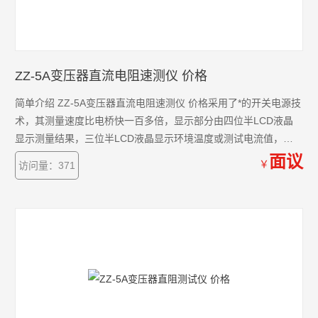
ZZ-5A变压器直流电阻速测仪 价格
简单介绍 ZZ-5A变压器直流电阻速测仪 价格采用了*的开关电源技
术，其测量速度比电桥快一百多倍，显示部分由四位半LCD液晶
显示测量结果，三位半LCD液晶显示环境温度或测试电流值，克
服了其它同类产品由LED显示值在阳光下不便读数的缺点，同时具
面议
￥
访问量：371
备了自动消弧功能。该直流电阻快速测试仪具有测速快、精度
高、显示直观、抗*力强、体积小、耗电省、测试数据稳定可靠、
不受人为因素影响等优点。