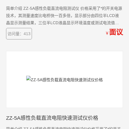
简单介绍 ZZ-5A感性负载直流电阻测试仪 价格采用了*的开关电源
技术，其测量速度比电桥快一百多倍，显示部分由四位半LCD液
晶显示测量结果，三位半LCD液晶显示环境温度或测试电流值，
克服了其它同类产品由LED显示值在阳光下不便读数的缺点，同时
面议
￥
访问量：413
具备了自动消弧功能。该直流电阻快速测试仪具有测速快、精度
高、显示直观、抗*力强、体积小、耗电省、测试数据稳定可靠、
不受人为因素影响等优点。
ZZ-5A感性负载直流电阻快速测试仪价格