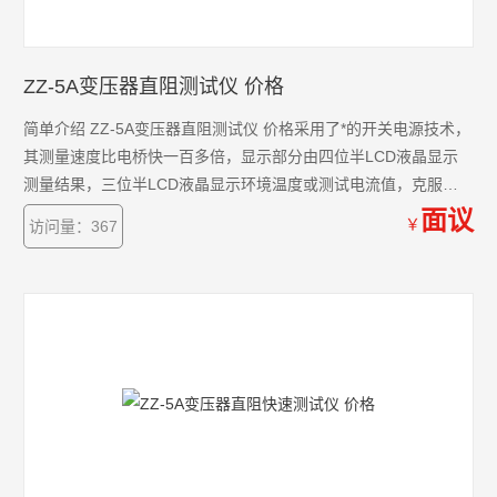
ZZ-5A变压器直阻测试仪 价格
简单介绍 ZZ-5A变压器直阻测试仪 价格采用了*的开关电源技术，
其测量速度比电桥快一百多倍，显示部分由四位半LCD液晶显示
测量结果，三位半LCD液晶显示环境温度或测试电流值，克服了
其它同类产品由LED显示值在阳光下不便读数的缺点，同时具备了
面议
￥
访问量：367
自动消弧功能。该直流电阻快速测试仪具有测速快、精度高、显
示直观、抗*力强、体积小、耗电省、测试数据稳定可靠、不受人
为因素影响等优点。