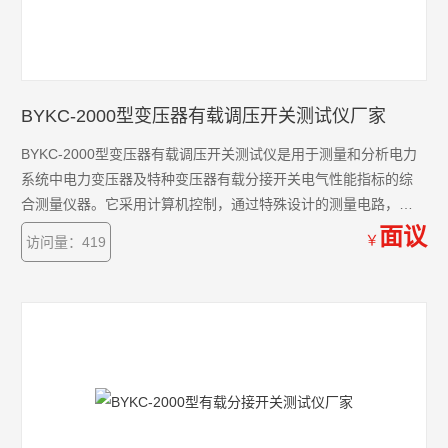
BYKC-2000型变压器有载调压开关测试仪厂家
BYKC-2000型变压器有载调压开关测试仪是用于测量和分析电力
系统中电力变压器及特种变压器有载分接开关电气性能指标的综
合测量仪器。它采用计算机控制，通过特殊设计的测量电路，可
实现对有载分接开关的过渡时间、过渡波形、过渡电阻、三相同
面议
￥
访问量：419
期性等参数的测量，用户可根据需要和现场条件，直接由分接开
关引线进行测量，也可由变压器三相套管及中性点直接接线测
量。