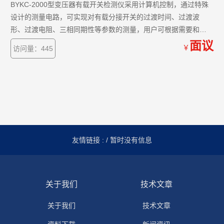
BYKC-2000型变压器有载开关检测仪采用计算机控制，通过特殊
设计的测量电路，可实现对有载分接开关的过渡时间、过渡波
形、过渡电阻、三相同期性等参数的测量，用户可根据需要和现
场条件，直接由分接开关引线进行测量，也可由变压器三相套管
面议
￥
访问量：445
及中性点直接接线测量。
友情链接 :
/ 暂时没有信息
关于我们
技术文章
关于我们
技术文章