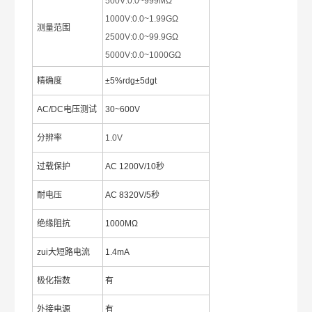
500V:0.0~999MΩ
1000V:0.0~1.99GΩ
测量范围
2500V:0.0~99.9GΩ
5000V:0.0~1000GΩ
精确度
±5%rdg±5dgt
AC/DC电压测试
30~600V
分辨率
1.0V
过载保护
AC 1200V/10秒
耐电压
AC 8320V/5秒
绝缘阻抗
1000MΩ
zui大短路电流
1.4mA
极化指数
有
外接电源
有