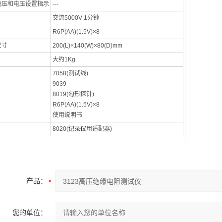
电压和电压设置指示
---
交流5000V 1分钟
R6P(AA)(1.5V)×8
尺寸
200(L)×140(W)×80(D)mm
大约1Kg
7058(测试线)
9039
8019(勾形探针)
R6P(AA)(1.5V)×8
使用说明书
8020(
记录仪
用适配器)
产品：
您的单位：