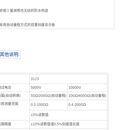
即使少量淋雨也无妨的防水构造
采用自动量程方式的双重刻度显示板
其他说明:
3123
测试电压
5000V
10000V
围(自动转换)
5GΩ/200GΩ(自动量程)
10GΩ/400GΩ(自动量程)
有效测量范围
0.2-100GΩ
0.4-200GΩ
±5%读数值
范围精度
±10%读数值或0.5%刻度值长度