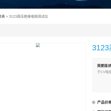
欧表
> 3123高压绝缘电阻测试仪
31
简要描
于CV电
产品价