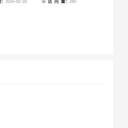
期：
2025-02-18
访 问 量：
285