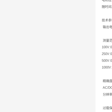
随时间
技术
输出电压 
测量范围
100V:
250V:
500V:
1000V
精确度 
AC/D
分辨率 
过载保护