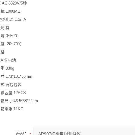
AC 8320V/5秒
抗 1000MΩ
短路电流 1.3mA
背光 有
境 0~50℃
 -20~70℃
规格
A*6 电池
重 330g
 173*101*55mm
式 背包包装
箱容量 12PCS
尺寸 46.5*38*22cm
箱毛重 11KG
产品：