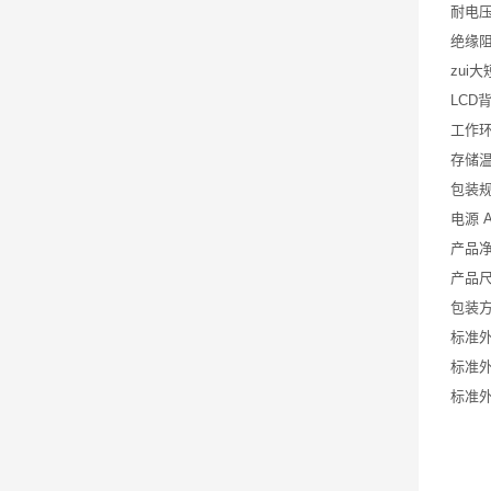
耐电压 
绝缘阻
zui大
LCD
工作环
存储温度
包装
电源 A
产品净
产品尺寸
包装方
标准外
标准外箱
标准外