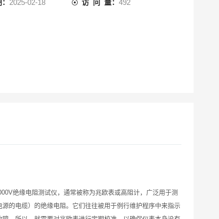
期：
2025-02-18
访 问 量：
492
500V/1000V绝缘电阻测试仪，通常被称为兆欧表或高阻计，广泛用于测
电源的电缆）的绝缘电阻。它们往往被用于例行维护程序中来指示
故障。所以，就需要对兆欧表进行定期校准，以确保仪表本身没有