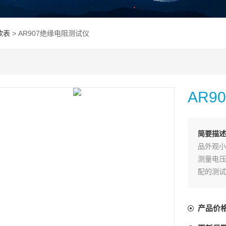
欧表
> AR907绝缘电阻测试仪
AR9
简要描述
品外观小
测量电压
配的测试
性价比，
产品价