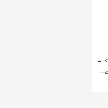
上一
下一