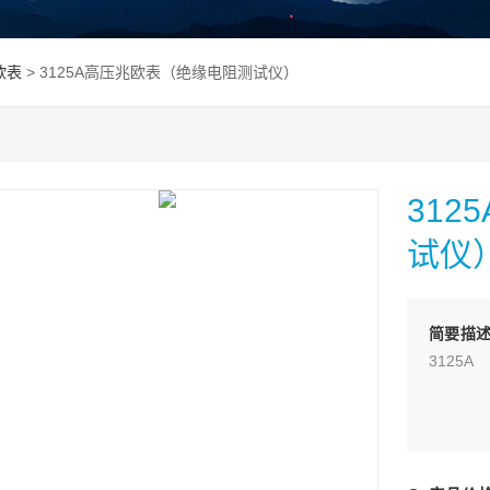
欧表
> 3125A高压兆欧表（绝缘电阻测试仪）
31
试仪
简要描
3125A