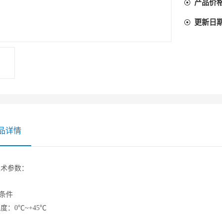
产品价
更新日
品详情
技术参数：
用条件
度：0℃~+45℃