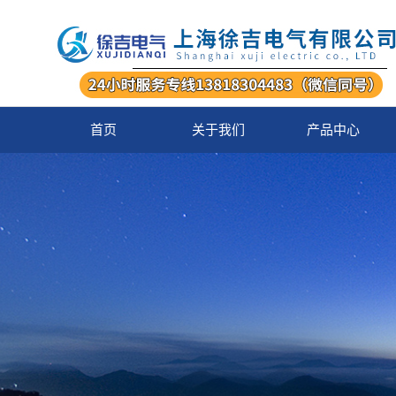
首页
关于我们
产品中心