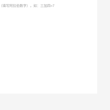
（填写阿拉伯数字），如：三加四=7