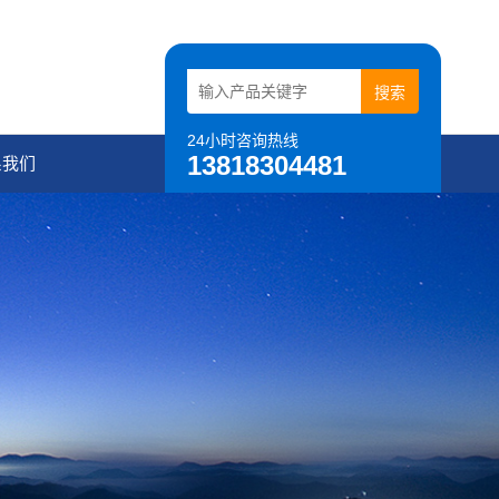
24小时咨询热线
13818304481
系我们