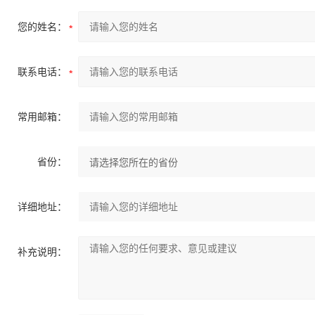
您的姓名：
联系电话：
常用邮箱：
省份：
详细地址：
补充说明：