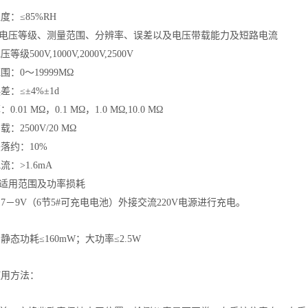
度：≤85%RH
出电压等级、测量范围、分辨率、误差以及电压带载能力及短路电流
等级500V,1000V,2000V,2500V
围：0～19999MΩ
差：≤±4%±1d
0.01 MΩ，0.1 MΩ，1.0 MΩ,10.0 MΩ
：2500V/20 MΩ
落约：10%
流：>1.6mA
源适用范围及功率损耗
7－9V（6节5#可充电电池）外接交流220V电源进行充电。
静态功耗≤160mW；大功率≤2.5W
使用方法：