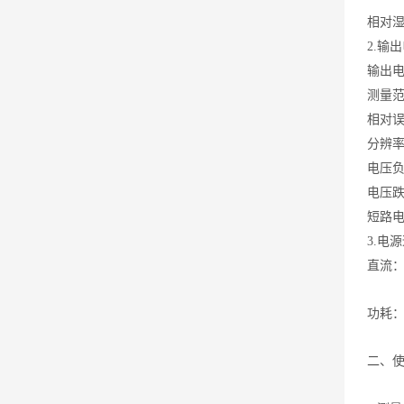
相对湿
2.输
输出电压
测量范
相对误
分辨率：
电压负载
电压跌
短路电
3.电
直流：
功耗：
二、