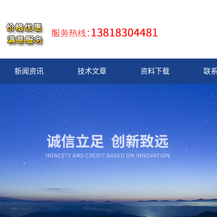
新闻资讯
技术文章
资料下载
联