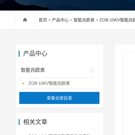
首页
>
产品中心
>
智能兆欧表
>
ZOB-10KV智能兆
产品中心
智能兆欧表
ZOB-10KV智能兆欧表
查看全部目录
相关文章