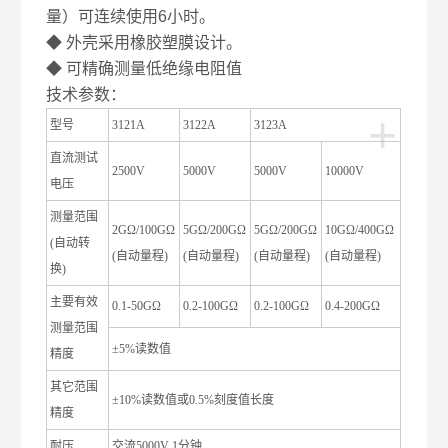
量）可连续使用
6
小时。
◆
外壳采用橡胶塑膜设计。
◆
可精确测量低绝缘电阻值
技术参数：
+
型号
3121A
3122A
3123A
直流测试
2500V
5000V
5000V
10000V
电压
测量范围
2GΩ/100GΩ
5GΩ/200GΩ
5GΩ/200GΩ
10GΩ/400GΩ
(
自动转
(
自动量程
)
(
自动量程
)
(
自动量程
)
(
自动量程
)
换
)
主要有效
0.1-50GΩ
0.2-100GΩ
0.2-100GΩ
0.4-200GΩ
测量范围
±5%
读数值
精度
其它范围
±10%
读数值或
0.5%
刻度值长度
精度
耐压
交流
5000V 1
分钟