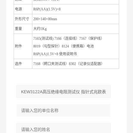
电源
R6P(AA)(1.5V)×8
外形尺寸
200×140×80mm
重量
大约
1Kg
7165(
测试线
) 7166
（连接线）
7167
（保护线）
附件
8019
（勾型探针）
8124
（便携箱）电池
R6P(AA)1.5V×8
使用说明书
选件
7168
（鳄口夹测试线）
8302
（记录仪适配器）