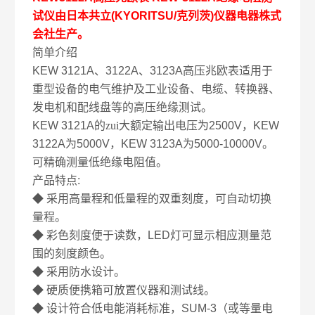
试仪由日本共立
(KYORITSU/
克列茨
)
仪器电器株式
会社生产。
简单介绍
KEW 3121A
、
3122A
、
3123A
高压兆欧表适用于
重型设备的电气维护及工业设备、电缆、转换器、
发电机和配线盘等的高压绝缘测试。
KEW 3121A
的zui大额定输出电压为
2500V
，
KEW
3122A
为
5000V
，
KEW 3123A
为
5000-10000V
。
可精确测量低绝缘电阻值。
产品特点
:
◆
采用高量程和低量程的双重刻度，可自动切换
量程。
◆
彩色刻度便于读数，
LED
灯可显示相应测量范
围的刻度颜色。
◆
采用防水设计。
◆
硬质便携箱可放置仪器和测试线。
◆
设计符合低电能消耗标准，
SUM-3
（或等量电