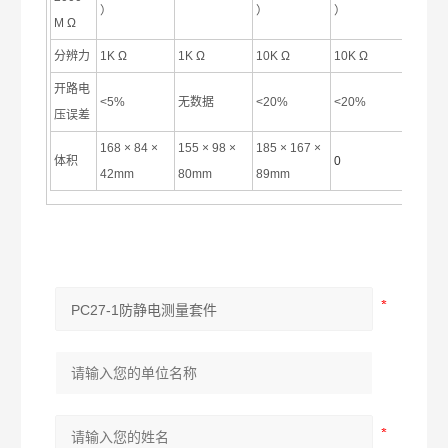
）
）
）
M Ω
分辨力
1K Ω
1K Ω
10K Ω
10K Ω
开路电
<5%
无数据
<20%
<20%
压误差
168 × 84 ×
155 × 98 ×
185 × 167 ×
体积
0
42mm
80mm
89mm