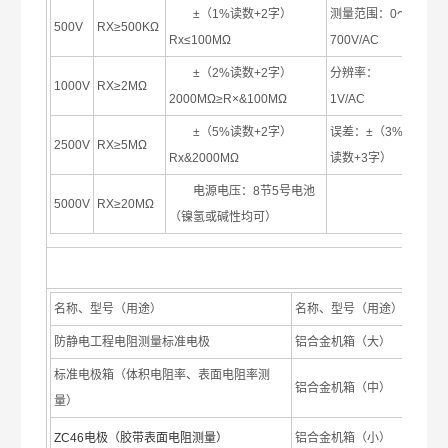
±（1%读数+2字）
测量范围：0～
500V
RX≥500KΩ
Rx≤100MΩ
700V/AC
±（2%读数+2字）
分辨率：
1000V
RX≥2MΩ
2000MΩ≥R×&100MΩ
1V/AC
±（5%读数+2字）
误差：±（3%
2500V
RX≥5MΩ
Rx&2000MΩ
读数+3字）
电源电压：8节5号电池
5000V
RX≥20MΩ
（镍氢或碱性均可）
名称、型号（用途）
名称、型号（用途）
防静电工程电阻测量标准电极
铝合金机箱（大）
标准电极箱（体积电阻率、表面电阻率测
铝合金机箱（中）
量）
ZC46电极（胶带表面电阻测量）
铝合金机箱（小）