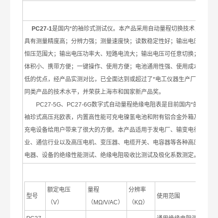
PC27-1
是国内*的袖珍式测试仪。本产品采用自动量程切换技术，
具有测量精度高；分辨力强；测量速度快；读数稳定性好；输出电压
恒压范围大；输出电压功率大、短路电流大；输出电压可任意切换；
体积小、携带方便；一键操作、使用方便；电池通用性强、使用成本
低的优点，经产品实测对比，已全面达到或超过了*电工仪器生产厂的
同类产品的技术水平，并荣获上海市和国家新产品奖。
PC27-5G、PC27-6G数字式自动量程绝缘电阻表是目前国内*的
袖珍式高压兆欧表，内置高性能可充电镍氢电池和附有铝合金外箱及
充电设备给用户带来了很大的方便。本产品适用于发电厂、输变电行
业、通信行业以及高压电机、变压器、电缆开关、电容器等各种高压
电器、设备的绝缘性能测试、绝缘电阻吸收比测试及极化系数测定。
额定电压
量程
分辨率
型号
使用范围
（V）
（MΩ/V/AC）
（KΩ）