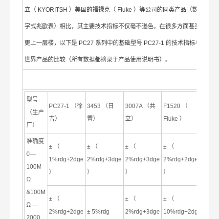
立（ KYORITSH ）美国的福禄克（ Fluke ）等公司的同类产品（数
字式兆欧表）相比，其主要技术指标不仅毫不逊色，在很多方面甚至
更上一层楼，以下是 PC27 系列中的基础型号 PC27-1 的技术指标与
世界产品的比较（所有数据都摘录于产品使用说明书）。
型号
PC27-1 （徐
3453 （日
3007A （共
F1520 （
（生产
吉）
置）
立）
Fluke ）
厂）
准确度
± （
± （
± （
± （
0—
1%rdg+2dge
2%rdg+3dge
2%rdg+3dge
2%rdg+2dge
100M
）
）
）
）
Ω
&100M
± （
± （
± （
Ω —
2%rdg+2dge
± 5%rdg
2%rdg+3dge
10%rdg+2dge
2000