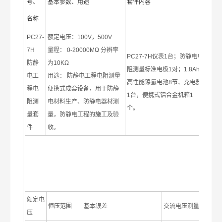
号、
基本参数、用途
套件内容
名称
PC27-
额定电压：100V，500V
7H
量程： 0-20000MΩ 分辨率
PC27-7H仪表1台；防静电电
防静
为10KΩ
阻测量标准电极1对；1.8Ah
电工
用途： 防静电工程电阻测量
高性能镍氢电池8节、充电器
程电
便携式成套设备，用于防静
1台，便携式铝合金机箱1
阻测
电材料生产、防静电器材测
个。
量套
量，防静电工程的施工及验
件
收。
额定电
恒压范围
基本误差
交流电压测量
压