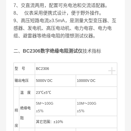
7、交直流两用，配置可充电池和交流适配器。
8、 仪表采用便携式设计，便于野外操作。
9、高压短路电流≥3.5mA，是测量大型变压器、互
感器、发电机、高压电动机、电力电容、电力电
缆、避雷器等绝缘电阻的理想测试仪器。
二、
BC2306数字绝缘电阻测试仪
技术指标
+
型 号
BC2306
输出电压
5000V DC
10000V DC
温 度
23℃±5℃
5M～100G
10M～200G
绝缘电
精
±5％
±5％
阻
其它范围：±10％
度