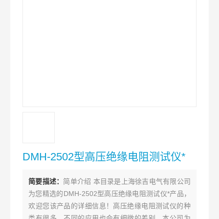
DMH-2502型高压绝缘电阻测试仪*
简要描述：
简单介绍 本目录是上海徐吉电气有限公司
为您精选的DMH-2502型高压绝缘电阻测试仪*产品，
欢迎您该产品的详细信息！高压绝缘电阻测试仪的种
类有很多，不同的应用也会有细微的差别，本公司为