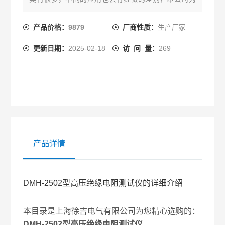
您提供*的解决方案。
产品价格：
9879
厂商性质：
生产厂家
更新日期：
2025-02-18
访 问 量：
269
产品详情
DMH-2502型高压绝缘电阻测试仪的详细介绍
本目录是上海徐吉电气有限公司为您精心选购的：
DMH-2502型高压绝缘电阻测试仪