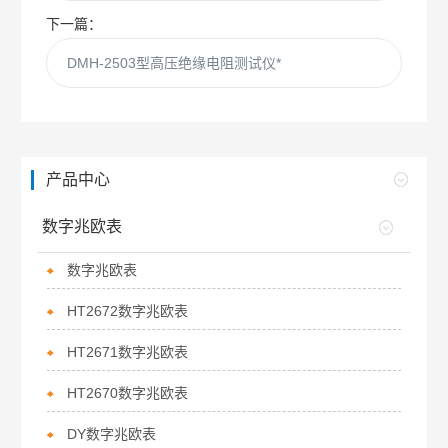
下一篇：
DMH-2503型高压绝缘电阻测试仪*
产品中心
数字兆欧表
数字兆欧表
HT2672数字兆欧表
HT2671数字兆欧表
HT2670数字兆欧表
DY数字兆欧表