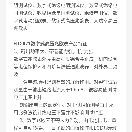
阻测试仪、数字式绝缘电阻测试仪、数显式绝缘电
阻测试仪、数显绝缘电阻测试仪、绝缘电阻仪、数
字式电动兆欧表、数字式高压兆欧表、大功率高压
兆欧表
HT2671数字式高压兆欧表
产品特征
1、输出功率大、带载能力强，抗*力强
数字式兆欧表外壳由高强度铝合金组成，机内设有
等电位保护环和四阶有源低通滤波器，对外界工频
及
强电磁场可起到有效的屏蔽作用。对容性试品
测量由于输出短路电流大于1.6mA，很容易使测试
电压迅速上升
到输出电压的额定值。对于低阻值测量由于采
用比例法设计故电压下落并不影响测试精度
2、数字兆欧表不需人力作功，由电池供电，量
程可自动转换。一目了然的面板操作和LCD显示使