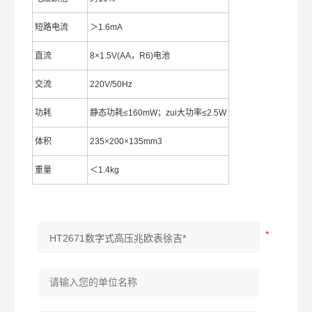
短路电流
＞1.6mA
直流
8×1.5V(AA，R6)电池
交流
220V/50Hz
功耗
静态功耗≤160mW；zui大功率≤2.5W
体积
235×200×135mm3
重量
＜1.4kg