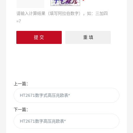
请输入计算结果（填写阿拉伯数字），如：三加四
=7
上一篇：
HT2671数字式高压兆欧表*
下一篇：
HT2671数字高压兆欧表*