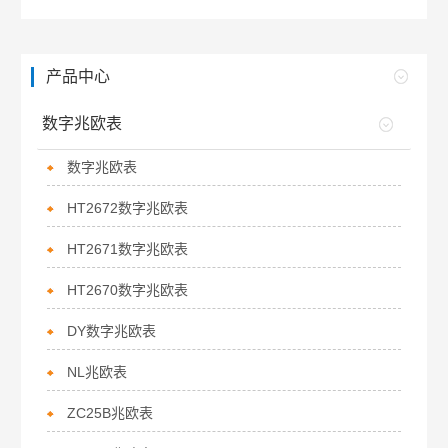
产品中心
数字兆欧表
数字兆欧表
HT2672数字兆欧表
HT2671数字兆欧表
HT2670数字兆欧表
DY数字兆欧表
NL兆欧表
ZC25B兆欧表