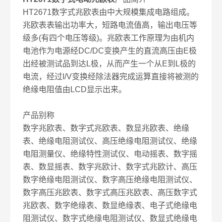
HT2671数字式兆欧表由中大规模集成电路组成。
兆欧表表输出功率大，短路电流值高，输出电压等
级多(有四个电压等级)。兆欧表工作原理为由机内
电池作为电源经DC/DC变换产生的直流高压由E极
出经被测试品到达L极，从而产生一个从E到L极的
电流，经过I/V变换经除法器完成运算直接将被测的
绝缘电阻值由LCD显示出来。
产品别称
数字兆欧表、数字式兆欧表、数显兆欧表、绝缘
表、绝缘电阻测试仪、高压绝缘电阻测试仪、绝缘
电阻测量仪、绝缘特性测试仪、电动摇表、数字摇
表、数显摇表、数字兆欧计、数字式兆欧计、高压
数字绝缘电阻测试仪、数字高压绝缘电阻测试仪、
数字高压兆欧表、数字式高压兆欧表、高压数字式
兆欧表、数字绝缘表、数显绝缘表、电子式绝缘电
阻测试仪、数字式绝缘电阻测试仪、数显式绝缘电