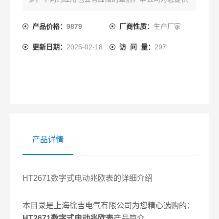
的解决方案。
产品价格：
9879
厂商性质：
生产厂家
更新日期：
2025-02-18
访 问 量：
297
产品详情
HT2671数字式电动兆欧表的详细介绍
本目录是上海徐吉电气有限公司为您精心选购的：
HT2671数字式电动兆欧表
产品简介