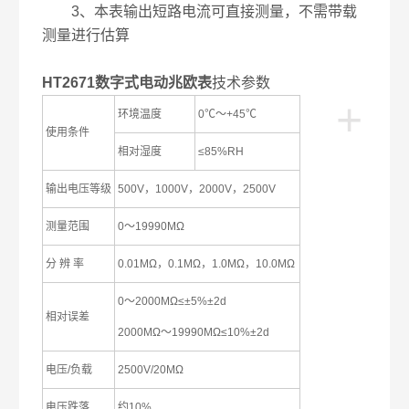
3、本表输出短路电流可直接测量，不需带载
测量进行估算
HT2671数字式电动兆欧表
技术参数
+
环境温度
0℃～+45℃
使用条件
相对湿度
≤85%RH
输出电压等级
500V，1000V，2000V，2500V
测量范围
0～19990MΩ
分 辨 率
0.01MΩ，0.1MΩ，1.0MΩ，10.0MΩ
0～2000MΩ≤±5%±2d
相对误差
2000MΩ～19990MΩ≤10%±2d
电压/负载
2500V/20MΩ
电压跌落
约10%