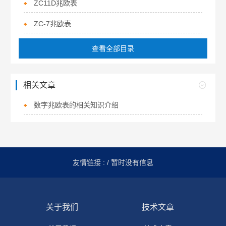
ZC11D兆欧表
ZC-7兆欧表
查看全部目录
相关文章
数字兆欧表的相关知识介绍
友情链接 :
/ 暂时没有信息
关于我们
技术文章