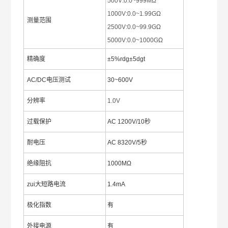
500V:0.0~999MΩ
1000V:0.0~1.99GΩ
测量范围
2500V:0.0~99.9GΩ
5000V:0.0~1000GΩ
精确度
±5%rdg±5dgt
AC/DC电压测试
30~600V
分辨率
1.0V
过载保护
AC 1200V/10秒
耐电压
AC 8320V/5秒
绝缘阻抗
1000MΩ
zui大短路电流
1.4mA
极化指数
有
外接电源
有