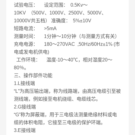
试验电压： 设定范围： 0.5Kv～
10KV （500V、1000V、2500V、5000V、
10000V共五档） 准确度： 5%±10V
短路电流： >5mA
测量时间： 1分钟～10分钟（与测量方式有关）
充电电源： 180～270VAC ,50Hz/60Hz±1% (市
电或发电机供电)
工作环境： 温度-10～40℃，相对湿度20～
80％。
三、操作部件功能
1.L接线端
“L”为高压输出端，称为线路端，由高压电缆引至被
测线端，例如接至电机绕组、电缆线芯。
2.G接线端
“G”称为屏蔽端，用于三电极法测量绝缘材料或电
缆的体积电阻，它接至三电极的保护环端。
3.E接线端