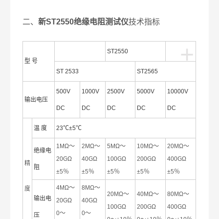
二、
新ST2550绝缘电阻测试仪
技术指标
+
ST2550
型 号
ST 2533
ST2565
500V
1000V
2500V
5000V
10000V
输出电压
DC
DC
DC
DC
DC
温 度
23℃±5℃
1MΩ～
2MΩ～
5MΩ～
10MΩ～
20MΩ～
绝缘电
20GΩ
40GΩ
100GΩ
200GΩ
400GΩ
精
阻
±5％
±5％
±5％
±5％
±5％
4MΩ～
8MΩ～
度
20MΩ～
40MΩ～
80MΩ～
输出电
20GΩ
40GΩ
100GΩ
200GΩ
400GΩ
0～
0～
压