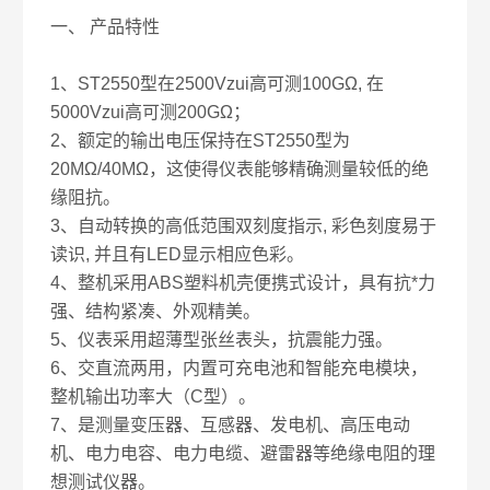
一、 产品特性
1、ST2550型在2500Vzui高可测100GΩ, 在
5000Vzui高可测200GΩ；
2、额定的输出电压保持在ST2550型为
20MΩ/40MΩ，这使得仪表能够精确测量较低的绝
缘阻抗。
3、自动转换的高低范围双刻度指示, 彩色刻度易于
读识, 并且有LED显示相应色彩。
4、整机采用ABS塑料机壳便携式设计，具有抗*力
强、结构紧凑、外观精美。
5、仪表采用超薄型张丝表头，抗震能力强。
6、交直流两用，内置可充电池和智能充电模块，
整机输出功率大（C型）。
7、是测量变压器、互感器、发电机、高压电动
机、电力电容、电力电缆、避雷器等绝缘电阻的理
想测试仪器。