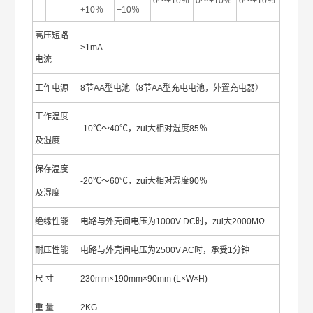
0～+10％
0～+10％
0～+10％
+10％
+10％
高压短路
>1mA
电流
工作电源
8节AA型电池（8节AA型充电电池，外置充电器）
工作温度
-10℃～40℃，zui大相对湿度85％
及湿度
保存温度
-20℃～60℃，zui大相对湿度90％
及湿度
绝缘性能
电路与外壳间电压为1000V DC时，zui大2000MΩ
耐压性能
电路与外壳间电压为2500V AC时，承受1分钟
尺 寸
230mm×190mm×90mm (L×W×H)
重 量
2KG