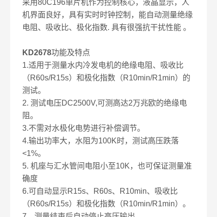
采用80C196单片机作为控制核心，液晶显示，人
机界面良好，具有实时时钟控制，能自动测量绝缘
电阻、吸收比、极化指数. 具有很强抗干扰性能 。
KD2678
功能及特点
1.适用于测量水内冷发电机的绝缘电阻、吸收比
（R60s/R15s）和极化指数（R10min/R1min）的
测试。
2. 测试电压DC2500V,可测高达2万兆欧的绝缘电
阻。
3.不需对水极化电势进行补偿调节。
4.输出功率大，水阻为100K时，测试高压跌落
<1%。
5. 机座与汇水管间电阻小至10K，也可保证测量准
确度
6.可自动显示R15s、R60s、R10min、吸收比
（R60s/R15s）和极化指数（R10min/R1min）。
7．测量结束后自动停止高压输出。