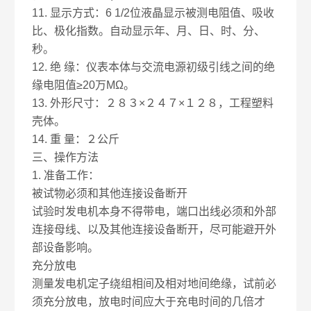
11. 显示方式：6 1/2位液晶显示被测电阻值、吸收
比、极化指数。自动显示年、月、日、时、分、
秒。
12. 绝 缘：仪表本体与交流电源初级引线之间的绝
缘电阻值≥20万MΩ。
13. 外形尺寸：２８３×２４７×１２８，工程塑料
壳体。
14. 重 量：２公斤
三、操作方法
1. 准备工作：
被试物必须和其他连接设备断开
试验时发电机本身不得带电，端口出线必须和外部
连接母线、以及其他连接设备断开，尽可能避开外
部设备影响。
充分放电
测量发电机定子绕组相间及相对地间绝缘，试前必
须充分放电，放电时间应大于充电时间的几倍才