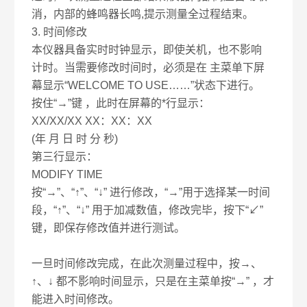
消，内部的蜂鸣器长鸣,提示测量全过程结束。
3. 时间修改
本仪器具备实时时钟显示，即使关机，也不影响
计时。当需要修改时间时，必须是在 主菜单下屏
幕显示“WELCOME TO USE……”状态下进行。
按住“→”键 ，此时在屏幕的*行显示：
XX/XX/XX XX：XX：XX
(年 月 日 时 分 秒)
第三行显示：
MODIFY TIME
按“→”、“↑”、“↓” 进行修改，“→”用于选择某一时间
段，“↑”、“↓” 用于加减数值，修改完毕，按下“↙”
键，即保存修改值并进行测试。
一旦时间修改完成，在此次测量过程中，按→、
↑、↓ 都不影响时间显示，只是在主菜单按“→” ，才
能进入时间修改。