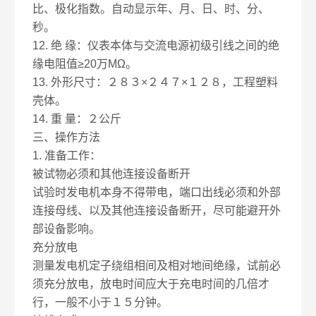
比、极化指数。自动显示年、月、日、时、分、
秒。
12. 绝 缘：仪表本体与交流电源初级引线之间的绝
缘电阻值≥20万MΩ。
13. 外形尺寸：２８３×２４７×１２８，工程塑料
壳体。
14. 重 量：２公斤
三、操作方法
1. 准备工作：
被试物必须和其他连接设备断开
试验时发电机本身不得带电，端口出线必须和外部
连接母线、以及其他连接设备断开，尽可能避开外
部设备影响。
充分放电
测量发电机定子绕组相间及相对地间绝缘，试前必
须充分放电，放电时间应大于充电时间的几倍才
行，一般不小于１５分钟。