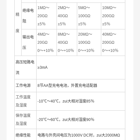
1MΩ～
2MΩ～
5MΩ～
10MΩ～
绝缘电
精
20GΩ
40GΩ
100GΩ
200GΩ
阻
±5％
±5％
±5％
±5％
度
4MΩ～
8MΩ～
20MΩ～
40MΩ～
输出电
20GΩ
40GΩ
100GΩ
200GΩ
压
0～+10％
0～+10％
0～+10％
0～+10％
高压短路电
≥3mA
流
工作电源
8节AA型充电电池，外置充电适配器
工作温度
-10℃～40℃，zui大相对湿度85％
及湿度
保存温度
-20℃～60℃，zui大相对湿度90％
及湿度
绝缘性能
电路与外壳间电压为1000V DC时，zui大2000MΩ