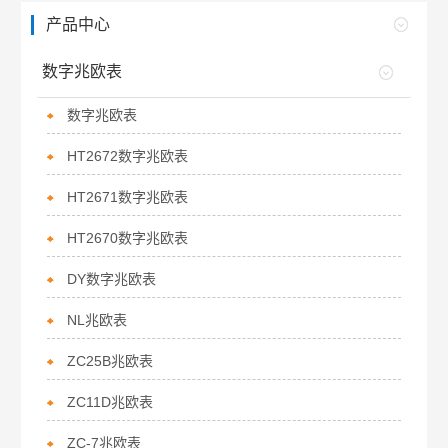
产品中心
数字兆欧表
数字兆欧表
HT2672数字兆欧表
HT2671数字兆欧表
HT2670数字兆欧表
DY数字兆欧表
NL兆欧表
ZC25B兆欧表
ZC11D兆欧表
ZC-7兆欧表