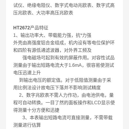
试仪、绝缘电阻仪、数字式电动兆欧表、数字式高
压兆欧表、大功率高压兆欧表
HT2672
产品特征
1、输出功率大、带载能力强，抗*力强
外壳由高强度铝合金组成，机内设有等电位保护环
和四阶有源低通滤波器，对外界工频及
强电磁场可起到有效的屏蔽作用。对容性试品
测量由于输出短路电流大于1.6mA，很容易使测试
电压迅速上升
到输出电压的额定值。对于低阻值测量由于采
用比例法设计故电压下落并不影响测试精度
2、数字兆欧表不需人力作功，由电池供电，量
程可自动转换。一目了然的面板操作和LCD显示使
得测量十分方便和迅捷
3、本表输出短路电流可直接测量，不需带载
测量进行估算