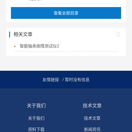
查看全部目录
相关文章
智能轴承故障测试仪2
友情链接 :
/ 暂时没有信息
关于我们
技术文章
关于我们
技术文章
资料下载
新闻资讯