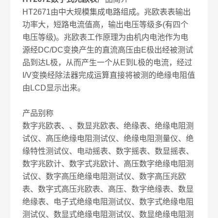
HT2671由中大规模集成电路组成。兆欧表表输出
功率大，短路电流值高，输出电压等级多(有四个
电压等级)。兆欧表工作原理为由机内电池作为电
源经DC/DC变换产生的直流高压由E极出经被测试
品到达L极，从而产生一个从E到L极的电流，经过
I/V变换经除法器完成运算直接将被测的绝缘电阻值
由LCD显示出来。
产品别称
数字兆欧表、、数显兆欧表、绝缘表、绝缘电阻测
试仪、高压绝缘电阻测试仪、绝缘电阻测量仪、绝
缘特性测试仪、电动摇表、数字摇表、数显摇表、
数字兆欧计、数字式兆欧计、高压数字绝缘电阻测
试仪、数字高压绝缘电阻测试仪、数字高压兆欧
表、数字式高压兆欧表、高压、数字绝缘表、数显
绝缘表、电子式绝缘电阻测试仪、数字式绝缘电阻
测试仪、数显式绝缘电阻测试仪、数显绝缘电阻测