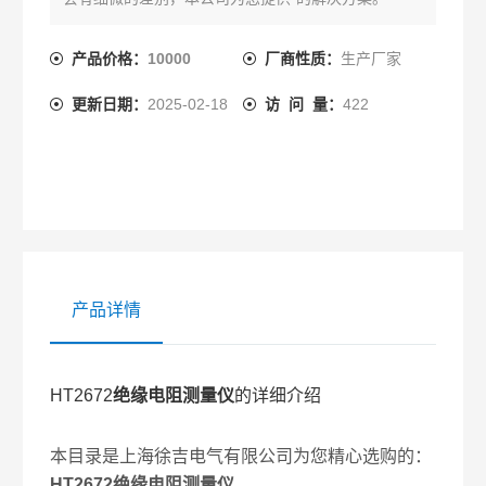
产品价格：
10000
厂商性质：
生产厂家
更新日期：
2025-02-18
访 问 量：
422
产品详情
HT2672
绝缘电阻测量仪
的详细介绍
本目录是上海徐吉电气有限公司为您精心选购的：
HT2672
绝缘电阻测量仪