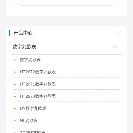
产品中心
数字兆欧表
数字兆欧表
HT2672数字兆欧表
HT2671数字兆欧表
HT2670数字兆欧表
DY数字兆欧表
NL兆欧表
ZC25B兆欧表