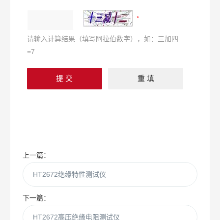
请输入计算结果（填写阿拉伯数字），如：三加四
=7
上一篇：
HT2672绝缘特性测试仪
下一篇：
HT2672高压绝缘电阻测试仪