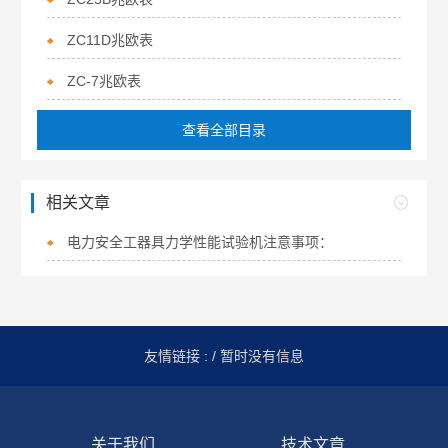
ZC11D兆欧表
ZC-7兆欧表
查看全部目录
相关文章
电力安全工器具力学性能试验机注意事项：
友情链接 :
/ 暂时没有信息
关于我们
技术文章