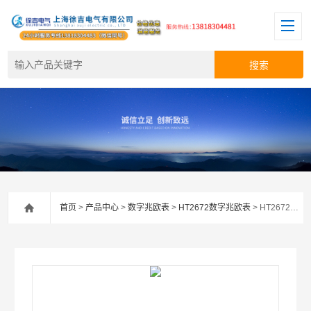
首页
>
产品中心
>
数字兆欧表
>
HT2672数字兆欧表
> HT2672绝缘电阻测量仪