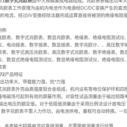
671数字式兆欧表
由中大规模集成电路组成。兆欧表表输出功率大
。兆欧表工作原理为由机内电池作为电源经DC/DC变换产生的直
极的电流，经过I/V变换经除法器完成运算直接将被测的绝缘电阻值
别称
兆欧表、数字式兆欧表、数显兆欧表、绝缘表、绝缘电阻测试仪
仪、电动摇表、数字摇表、数显摇表、数字兆欧计、、高压数字
欧表、数字式高压兆欧表、高压数字式兆欧表、数字绝缘表、数
仪、数显式绝缘电阻测试仪、数显绝缘电阻测试仪、绝缘电阻仪
欧表
72
产品特征
输出功率大、带载能力强，抗*力强
式兆欧表外壳由高强度铝合金组成，机内设有等电位保护环和四
磁场可起到有效的屏蔽作用。对容性试品测量由于输出短路电流
出电压的额定值。对于低阻值测量由于采用比例法设计故电压
数字兆欧表不需人力作功，由电池供电，量程可自动转换。一目
本表输出短路电流可直接测量，不需带载测量进行估算