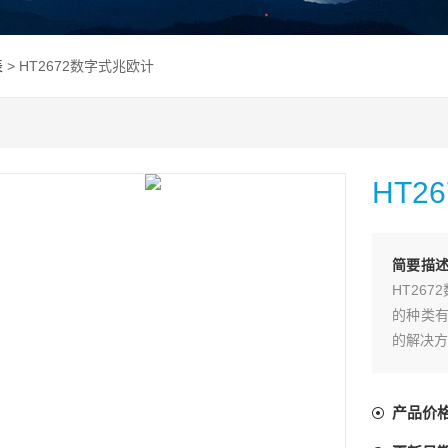
表
> HT2672数字式兆欧计
HT2
简要描
HT26
的种类有
的解决方
产品价