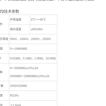
72
技术参数
环境温度
0℃～+45℃
件
相对湿度
≤85%RH
压等级
500V，1000V，2000V，2500V
围
0～19990MΩ
率
0.01MΩ，0.1MΩ，1.0MΩ，10.0MΩ
0～2000MΩ≤±5%±2d
差
2000MΩ～19990MΩ≤10%±2d
负载
2500V/20MΩ
落
约10%
流
＞1.6mA