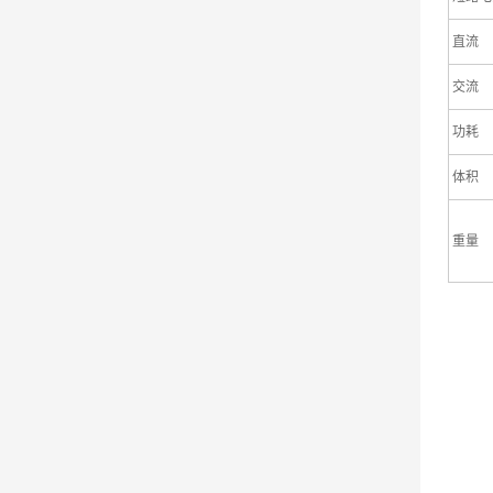
直流
交流
功耗
体积
重量