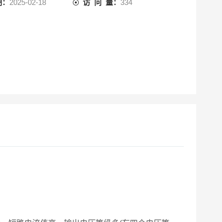
期：
2025-02-18
访 问 量：
334