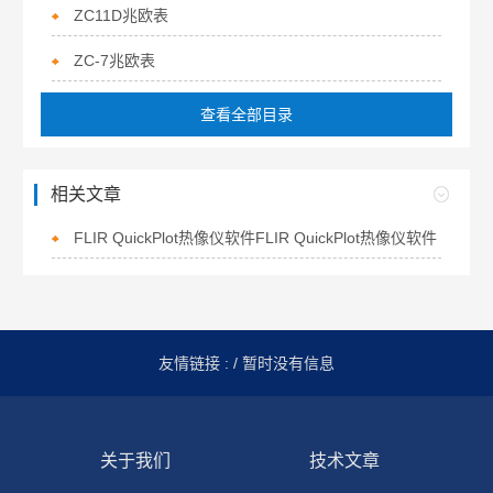
ZC11D兆欧表
ZC-7兆欧表
查看全部目录
相关文章
FLIR QuickPlot热像仪软件FLIR QuickPlot热像仪软件
友情链接 :
/ 暂时没有信息
关于我们
技术文章