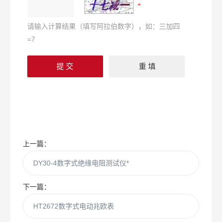
请输入计算结果（填写阿拉伯数字），如：三加四
=7
上一篇：
DY30-4数字式绝缘电阻测试仪*
下一篇：
HT2672数字式电动兆欧表