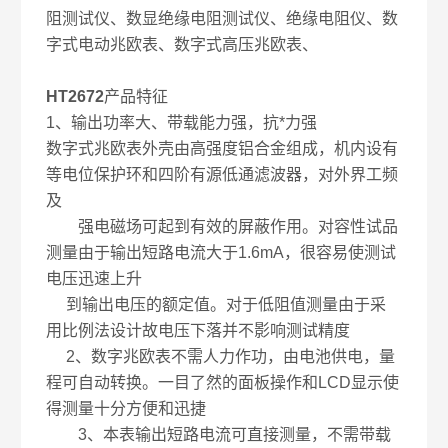
阻测试仪、数显绝缘电阻测试仪、绝缘电阻仪、数
字式电动兆欧表、数字式高压兆欧表、
HT2672
产品特征
1、输出功率大、带载能力强，抗*力强
数字式兆欧表外壳由高强度铝合金组成，机内设有
等电位保护环和四阶有源低通滤波器，对外界工频
及
强电磁场可起到有效的屏蔽作用。对容性试品
测量由于输出短路电流大于1.6mA，很容易使测试
电压迅速上升
到输出电压的额定值。对于低阻值测量由于采
用比例法设计故电压下落并不影响测试精度
2、数字兆欧表不需人力作功，由电池供电，量
程可自动转换。一目了然的面板操作和LCD显示使
得测量十分方便和迅捷
3、本表输出短路电流可直接测量，不需带载