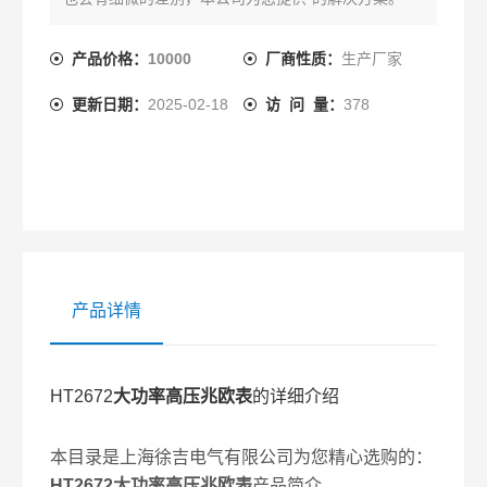
产品价格：
10000
厂商性质：
生产厂家
更新日期：
2025-02-18
访 问 量：
378
产品详情
HT2672
大功率高压兆欧表
的详细介绍
本目录是上海徐吉电气有限公司为您精心选购的：
HT2672
大功率高压兆欧表
产品简介