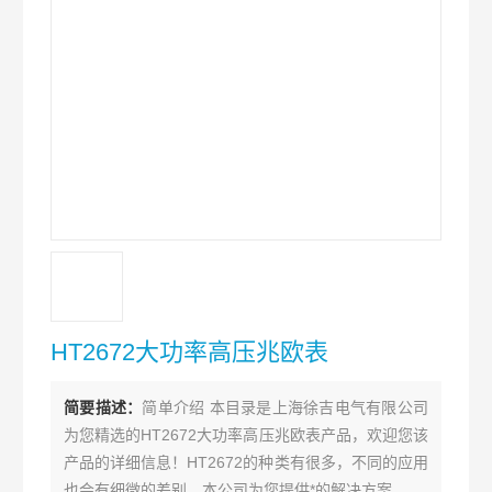
HT2672大功率高压兆欧表
简要描述：
简单介绍 本目录是上海徐吉电气有限公司
为您精选的HT2672大功率高压兆欧表产品，欢迎您该
产品的详细信息！HT2672的种类有很多，不同的应用
也会有细微的差别，本公司为您提供*的解决方案。