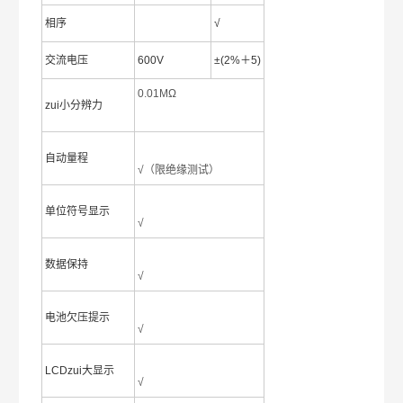
相序
√
交流电压
600V
±(2%＋5)
0.01MΩ
zui小分辨力
自动量程
√（限绝缘测试）
单位符号显示
√
数据保持
√
电池欠压提示
√
LCDzui大显示
√