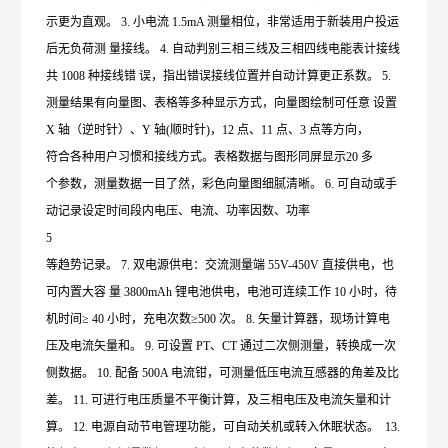
示更为直观。 3. 小电流 1.5mA 测量相位，非常适用于新装用户投运
后无负荷测 量接线。 4. 自动判别三相三线及三相四线电能表计接线
共 1008 种接线错 误，指出错误接线位置并自动计算更正系数。 5.
测量结果有向量图、表格等多种显示方式，向量图绘制可任意 设置
X 轴（逆时针）、Y 轴(顺时针)，12 点、11 点、3 点等方向，
符合各种用户习惯和接线方式。表格数据与图形同屏显示20 多
个参数，测量数据一目了然，彩色向量图细腻清晰。 6. 可自动或手
动记录设定时间段内电压、电流、功率因数、功率
5
等趋势记录。 7. 双电源供电：交流测量端 55V-450V 直接供电，也
可内置大容 量 3800mAh 锂电池供电，电池可连续工作 10 小时，待
机时间≥ 40 小时，充电次数≥500 次。 8. 矢量计算器，现场计算电
压及电流矢量和。 9. 可设置 PT、CT 通过二次侧测量，转换成一次
侧数据。 10. 配备 500A 电流钳，可测量低压电流互感器的角差及比
差。 11. 可进行电压质量不平衡计算，及三相电压及电流矢量和计
算。 12. 电源自动节电管理功能，可自动关机或转入休眠状态。 13.