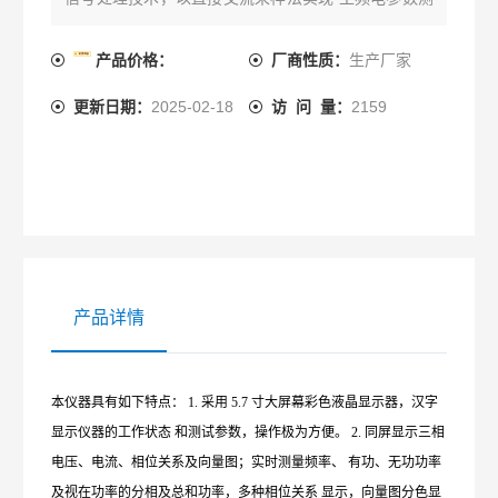
量（如电压、电流有效值，有功、无功功率、视在功
率、工频频率、功率因数，相位关系等）可以直接显
产品价格：
厂商性质：
生产厂家
示向量图，尤 其适用于各供用电单位检查电能计费系
更新日期：
2025-02-18
访 问 量：
2159
统及继电保护系统的接线状况
产品详情
本仪器具有如下特点： 1. 采用 5.7 寸大屏幕彩色液晶显示器，汉字
显示仪器的工作状态 和测试参数，操作极为方便。 2. 同屏显示三相
电压、电流、相位关系及向量图；实时测量频率、 有功、无功功率
及视在功率的分相及总和功率，多种相位关系 显示，向量图分色显