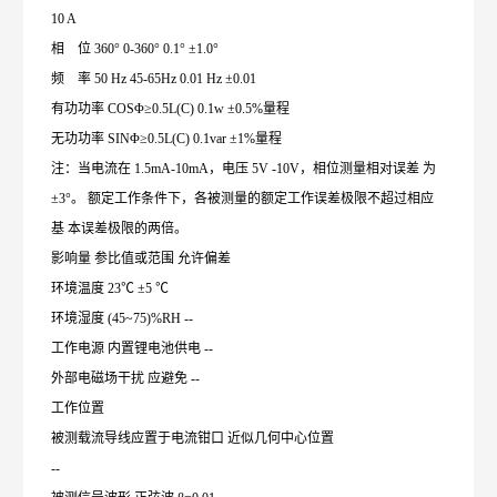
10 A
相 位 360° 0-360° 0.1° ±1.0°
频 率 50 Hz 45-65Hz 0.01 Hz ±0.01
有功功率 COSΦ≥0.5L(C) 0.1w ±0.5%量程
无功功率 SINΦ≥0.5L(C) 0.1var ±1%量程
注：当电流在 1.5mA-10mA，电压 5V -10V，相位测量相对误差 为
±3°。 额定工作条件下，各被测量的额定工作误差极限不超过相应
基 本误差极限的两倍。
影响量 参比值或范围 允许偏差
环境温度 23℃ ±5 ℃
环境湿度 (45~75)%RH --
工作电源 内置锂电池供电 --
外部电磁场干扰 应避免 --
工作位置
被测载流导线应置于电流钳口 近似几何中心位置
--